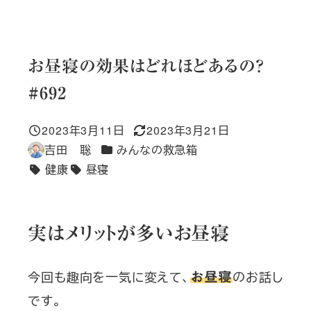
お昼寝の効果はどれほどあるの？
#692
2023年3月11日
2023年3月21日
投稿日
更新日
カテゴリー
吉田 聡
みんなの救急箱
著
健康
昼寝
者
タグ
実はメリットが多いお昼寝
今回も趣向を一気に変えて、
のお話し
お昼寝
です。