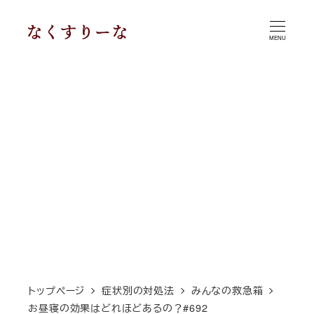
メ
イ
MENU
ン
コ
ン
テ
ン
ツ
へ
移
動
トップページ
症状別の対処法
みんなの救急箱
お昼寝の効果はどれほどあるの？#692