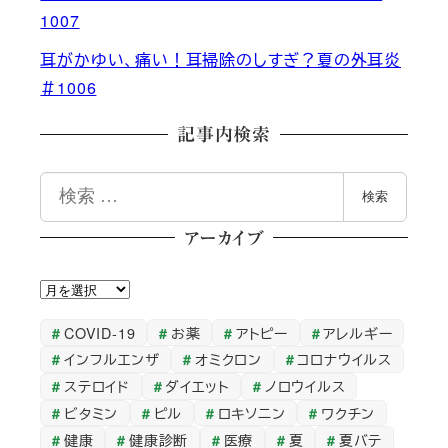
1007
耳がかゆい、痛い！耳掃除のしすぎ？夏の外耳炎
＃1006
記事内検索
検
検索
索
アーカイブ
ア
ー
COVID-19
お薬
アトピー
アレルギー
カ
インフルエンザ
オミクロン
コロナウイルス
イ
ステロイド
ダイエット
ノロウイルス
ブ
ビタミン
ピル
ロキソニン
ワクチン
健康
健康診断
医療
夏
夏バテ