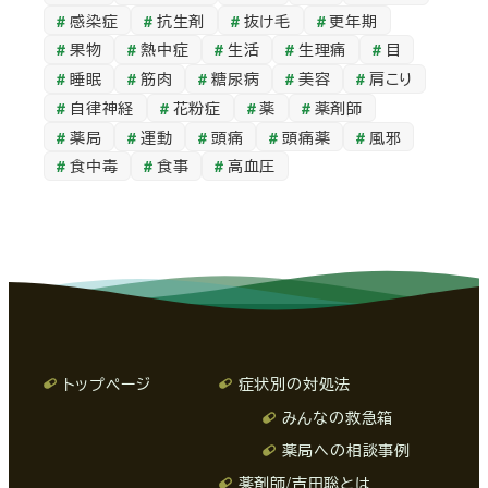
感染症
抗生剤
抜け毛
更年期
果物
熱中症
生活
生理痛
目
睡眠
筋肉
糖尿病
美容
肩こり
自律神経
花粉症
薬
薬剤師
薬局
運動
頭痛
頭痛薬
風邪
食中毒
食事
高血圧
トップページ
症状別の対処法
みんなの救急箱
薬局への相談事例
薬剤師/吉田聡とは