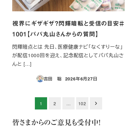
視界にギザギザ？閃輝暗転と受信の目安＃
1001【パパ丸山さんからの質問】
閃輝暗点とは 先日、医療健康ナビ「なくすりーな」
が配信1000回を迎え、記念配信としてパパ丸山さ
んと […]
吉田 聡
2026年6月27日
投稿日
投
1
2
…
102
稿
皆さまからのご意見も受付中！
の