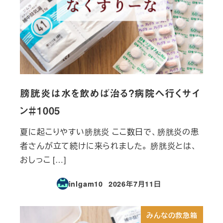
膀胱炎は水を飲めば治る？病院へ行くサイ
ン＃1005
夏に起こりやすい膀胱炎 ここ数日で、膀胱炎の患
者さんが立て続けに来られました。 膀胱炎とは、
おしっこ […]
inlgam10
2026年7月11日
投稿日
みんなの救急箱