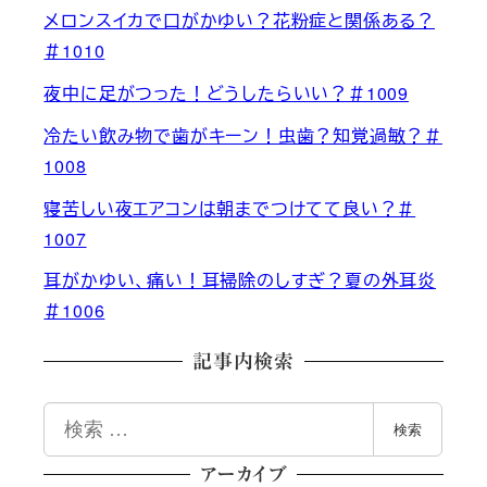
メロンスイカで口がかゆい？花粉症と関係ある？
＃1010
夜中に足がつった！どうしたらいい？＃1009
冷たい飲み物で歯がキーン！虫歯？知覚過敏？＃
1008
寝苦しい夜エアコンは朝までつけてて良い？＃
1007
耳がかゆい、痛い！耳掃除のしすぎ？夏の外耳炎
＃1006
記事内検索
検
検索
索
アーカイブ