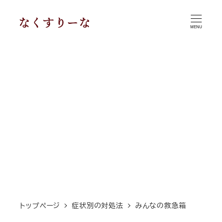
メ
イ
MENU
ン
コ
ン
テ
ン
ツ
へ
移
動
トップページ
症状別の対処法
みんなの救急箱