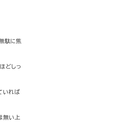
無駄に焦
ほどしっ
ていれば
は無い上