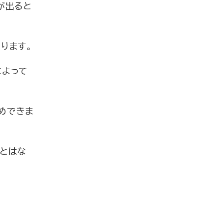
が出ると
ります。
によって
めできま
ことはな