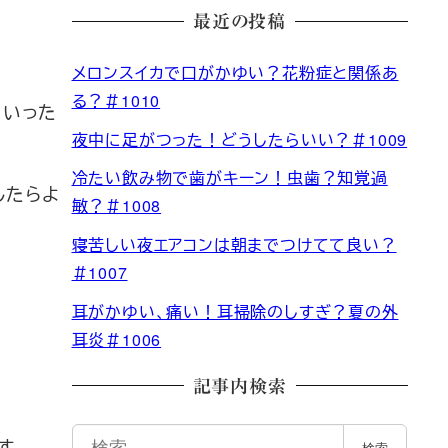
最近の投稿
メロンスイカで口がかゆい？花粉症と関係あ
る？＃1010
といった
夜中に足がつった！どうしたらいい？＃1009
冷たい飲み物で歯がキーン！虫歯？知覚過
したらよ
敏？＃1008
寝苦しい夜エアコンは朝までつけてて良い？
＃1007
耳がかゆい、痛い！耳掃除のしすぎ？夏の外
耳炎＃1006
記事内検索
検
す。