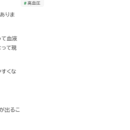
高血圧
ありま
って血液
なって現
やすくな
。
が出るこ