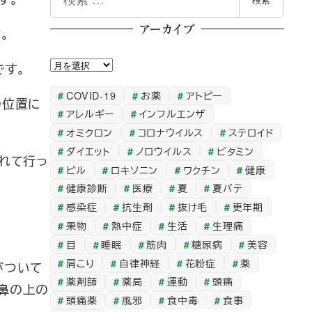
検索
索
アーカイブ
。
ア
です。
ー
COVID-19
お薬
アトピー
の位置に
カ
アレルギー
インフルエンザ
イ
オミクロン
コロナウイルス
ステロイド
ブ
ダイエット
ノロウイルス
ビタミン
れて行っ
ピル
ロキソニン
ワクチン
健康
健康診断
医療
夏
夏バテ
感染症
抗生剤
抜け毛
更年期
果物
熱中症
生活
生理痛
目
睡眠
筋肉
糖尿病
美容
肩こり
自律神経
花粉症
薬
がついて
薬剤師
薬局
運動
頭痛
鼻の上の
頭痛薬
風邪
食中毒
食事