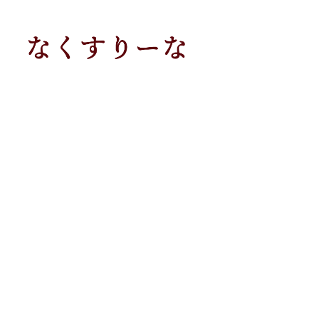
メ
イ
ン
コ
ン
テ
ン
ツ
へ
移
動