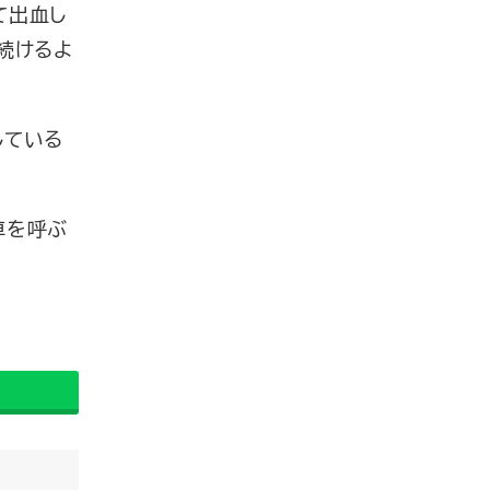
て出血し
続けるよ
している
車を呼ぶ