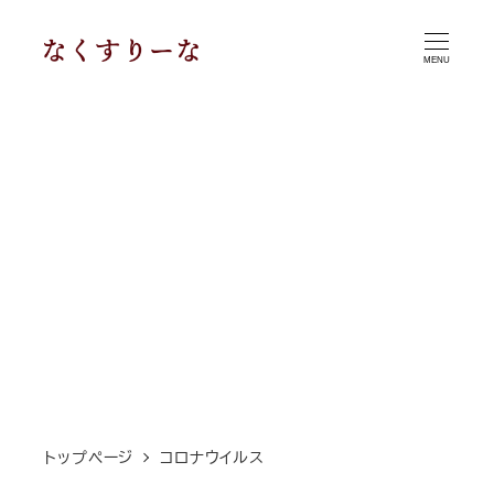
メ
イ
MENU
ン
コ
ン
テ
ン
ツ
へ
移
動
トップページ
コロナウイルス