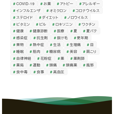
COVID-19
お薬
アトピー
アレルギー
カ
インフルエンザ
オミクロン
コロナウイルス
イ
ステロイド
ダイエット
ノロウイルス
ブ
ビタミン
ピル
ロキソニン
ワクチン
健康
健康診断
医療
夏
夏バテ
感染症
抗生剤
抜け毛
更年期
果物
熱中症
生活
生理痛
目
睡眠
筋肉
糖尿病
美容
肩こり
自律神経
花粉症
薬
薬剤師
薬局
運動
頭痛
頭痛薬
風邪
食中毒
食事
高血圧