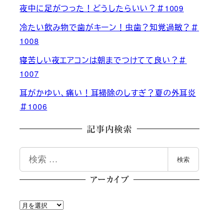
夜中に足がつった！どうしたらいい？＃1009
冷たい飲み物で歯がキーン！虫歯？知覚過敏？＃
1008
寝苦しい夜エアコンは朝までつけてて良い？＃
1007
耳がかゆい、痛い！耳掃除のしすぎ？夏の外耳炎
＃1006
記事内検索
検
検索
索
アーカイブ
ア
ー