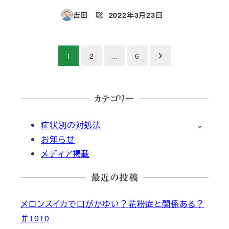
吉田 聡
2022年3月23日
投稿日
投
1
2
…
6
稿
カテゴリー
の
症状別の対処法
ペ
お知らせ
ー
メディア掲載
ジ
最近の投稿
送
メロンスイカで口がかゆい？花粉症と関係ある？
＃1010
り