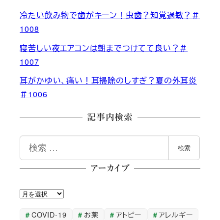
冷たい飲み物で歯がキーン！虫歯？知覚過敏？＃
1008
寝苦しい夜エアコンは朝までつけてて良い？＃
1007
耳がかゆい、痛い！耳掃除のしすぎ？夏の外耳炎
＃1006
記事内検索
検
検索
索
アーカイブ
ア
ー
COVID-19
お薬
アトピー
アレルギー