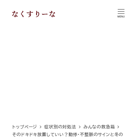
メ
イ
MENU
ン
コ
ン
テ
ン
ツ
へ
移
動
トップページ
症状別の対処法
みんなの救急箱
そのドキドキ放置していい？動悸・不整脈のサインと冬の