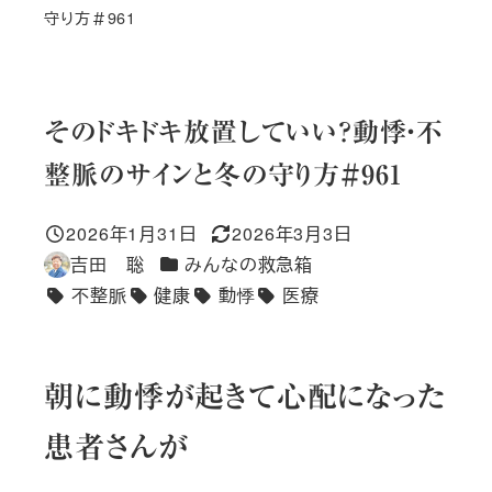
守り方＃961
そのドキドキ放置していい？動悸・不
整脈のサインと冬の守り方＃961
2026年1月31日
2026年3月3日
投稿日
更新日
カテゴリー
吉田 聡
みんなの救急箱
著
不整脈
健康
動悸
医療
者
タグ
朝に動悸が起きて心配になった
患者さんが