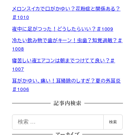
メロンスイカで口がかゆい？花粉症と関係ある？
＃1010
夜中に足がつった！どうしたらいい？＃1009
冷たい飲み物で歯がキーン！虫歯？知覚過敏？＃
1008
寝苦しい夜エアコンは朝までつけてて良い？＃
1007
耳がかゆい、痛い！耳掃除のしすぎ？夏の外耳炎
＃1006
記事内検索
検
検索
索
アーカイブ