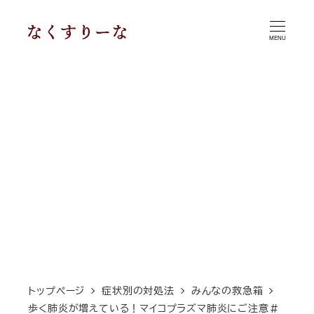
メ
イ
MENU
ン
コ
ン
テ
ン
ツ
へ
移
動
トップページ
症状別の対処法
みんなの救急箱
歩く肺炎が増えている！マイコプラズマ肺炎にご注意＃