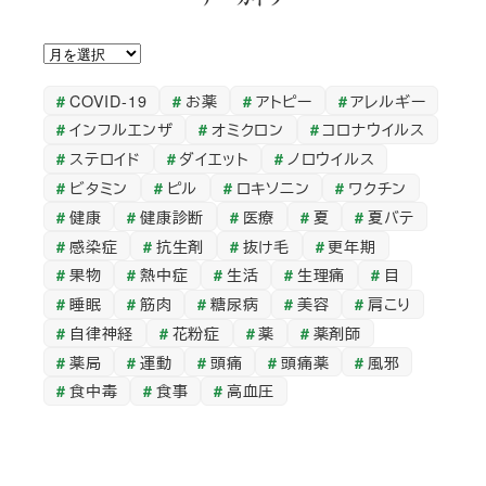
ア
ー
COVID-19
お薬
アトピー
アレルギー
カ
インフルエンザ
オミクロン
コロナウイルス
イ
ステロイド
ダイエット
ノロウイルス
ブ
ビタミン
ピル
ロキソニン
ワクチン
健康
健康診断
医療
夏
夏バテ
感染症
抗生剤
抜け毛
更年期
果物
熱中症
生活
生理痛
目
睡眠
筋肉
糖尿病
美容
肩こり
自律神経
花粉症
薬
薬剤師
薬局
運動
頭痛
頭痛薬
風邪
食中毒
食事
高血圧