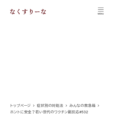
メ
イ
MENU
ン
コ
ン
テ
ン
ツ
へ
移
動
トップページ
症状別の対処法
みんなの救急箱
ホントに安全？若い世代のワクチン副反応#532