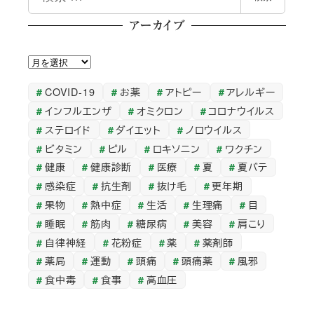
索
アーカイブ
ア
ー
COVID-19
お薬
アトピー
アレルギー
カ
インフルエンザ
オミクロン
コロナウイルス
イ
ステロイド
ダイエット
ノロウイルス
ブ
ビタミン
ピル
ロキソニン
ワクチン
健康
健康診断
医療
夏
夏バテ
感染症
抗生剤
抜け毛
更年期
果物
熱中症
生活
生理痛
目
睡眠
筋肉
糖尿病
美容
肩こり
自律神経
花粉症
薬
薬剤師
薬局
運動
頭痛
頭痛薬
風邪
食中毒
食事
高血圧