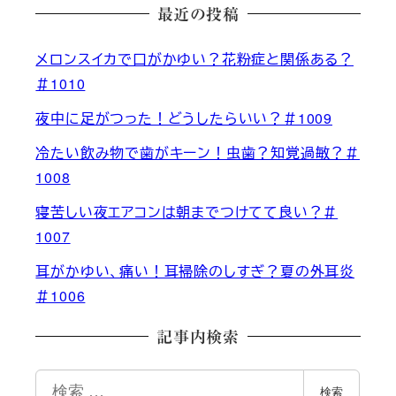
最近の投稿
メロンスイカで口がかゆい？花粉症と関係ある？
＃1010
夜中に足がつった！どうしたらいい？＃1009
冷たい飲み物で歯がキーン！虫歯？知覚過敏？＃
1008
寝苦しい夜エアコンは朝までつけてて良い？＃
1007
耳がかゆい、痛い！耳掃除のしすぎ？夏の外耳炎
＃1006
記事内検索
検
検索