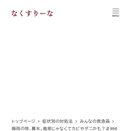
メ
イ
MENU
ン
コ
ン
テ
ン
ツ
へ
移
動
トップページ
症状別の対処法
みんなの救急箱
梅雨の咳、鼻水。風邪じゃなくてカビやダニかも？＃996