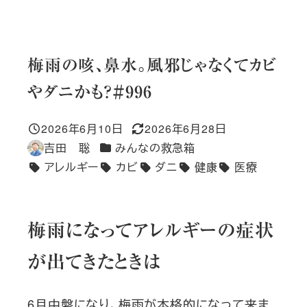
梅雨の咳、鼻水。風邪じゃなくてカビ
やダニかも？＃996
2026年6月10日
2026年6月28日
投稿日
更新日
カテゴリー
吉田 聡
みんなの救急箱
著
アレルギー
カビ
ダニ
健康
医療
者
タグ
梅雨になってアレルギーの症状
が出てきたときは
6月中盤になり、梅雨が本格的になって来ま