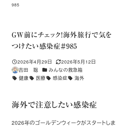
985
GW前にチェック！海外旅行で気を
つけたい感染症＃985
2026年4月29日
2026年5月12日
投稿日
更新日
カテゴリー
吉田 聡
みんなの救急箱
著
健康
医療
感染症
海外
者
タグ
海外で注意したい感染症
2026年のゴールデンウィークがスタートしま