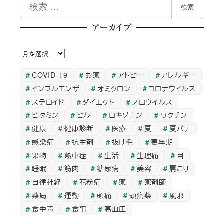
検
検索
索
アーカイブ
ア
ー
COVID-19
お薬
アトピー
アレルギー
カ
インフルエンザ
オミクロン
コロナウイルス
イ
ステロイド
ダイエット
ノロウイルス
ブ
ビタミン
ピル
ロキソニン
ワクチン
健康
健康診断
医療
夏
夏バテ
感染症
抗生剤
抜け毛
更年期
果物
熱中症
生活
生理痛
目
睡眠
筋肉
糖尿病
美容
肩こり
自律神経
花粉症
薬
薬剤師
薬局
運動
頭痛
頭痛薬
風邪
食中毒
食事
高血圧