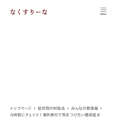
メ
イ
MENU
ン
コ
ン
テ
ン
ツ
へ
移
動
トップページ
症状別の対処法
みんなの救急箱
GW前にチェック！海外旅行で気をつけたい感染症＃