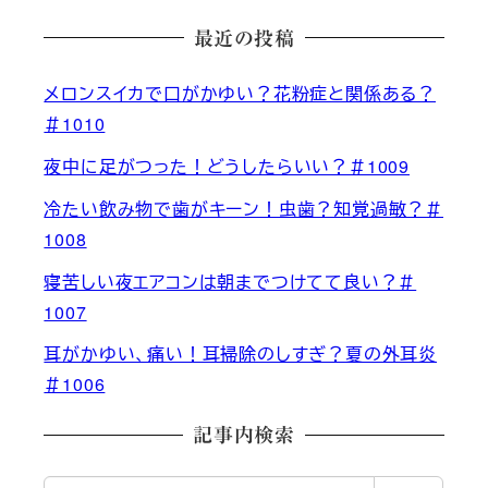
最近の投稿
メロンスイカで口がかゆい？花粉症と関係ある？
＃1010
夜中に足がつった！どうしたらいい？＃1009
冷たい飲み物で歯がキーン！虫歯？知覚過敏？＃
1008
寝苦しい夜エアコンは朝までつけてて良い？＃
1007
耳がかゆい、痛い！耳掃除のしすぎ？夏の外耳炎
＃1006
記事内検索