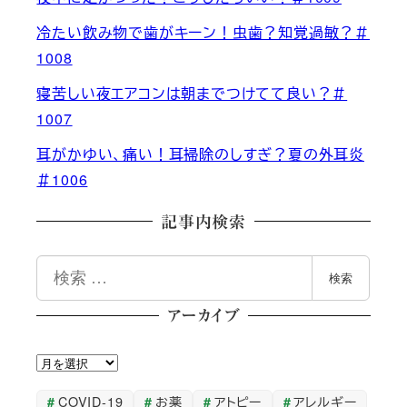
冷たい飲み物で歯がキーン！虫歯？知覚過敏？＃
1008
寝苦しい夜エアコンは朝までつけてて良い？＃
1007
耳がかゆい、痛い！耳掃除のしすぎ？夏の外耳炎
＃1006
記事内検索
検
検索
索
アーカイブ
ア
ー
COVID-19
お薬
アトピー
アレルギー