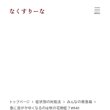
メ
イ
MENU
ン
コ
ン
テ
ン
ツ
へ
移
動
トップページ
症状別の対処法
みんなの救急箱
急に目がかゆくなるのは秋の花粉症？#840