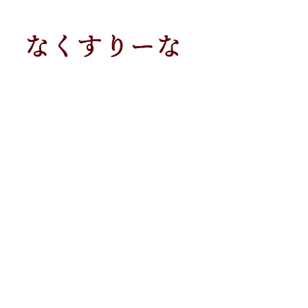
メ
イ
ン
コ
ン
テ
ン
ツ
へ
移
動