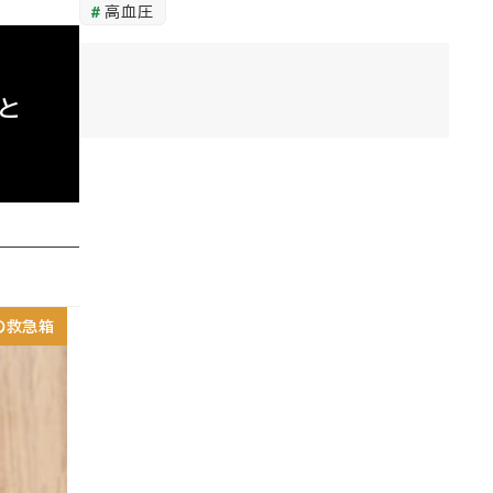
高血圧
プと
の救急箱