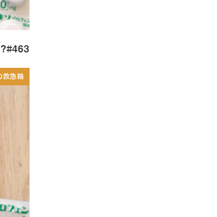
#463
の救急箱