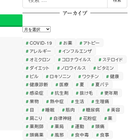
検索
索
アーカイブ
ア
ー
COVID-19
お薬
アトピー
カ
アレルギー
インフルエンザ
イ
オミクロン
コロナウイルス
ステロイド
ブ
ダイエット
ノロウイルス
ビタミン
ピル
ロキソニン
ワクチン
健康
健康診断
医療
夏
夏バテ
感染症
抗生剤
抜け毛
更年期
果物
熱中症
生活
生理痛
目
睡眠
筋肉
糖尿病
美容
肩こり
自律神経
花粉症
薬
薬剤師
薬局
運動
頭痛
頭痛薬
風邪
食中毒
食事