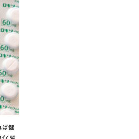
れば健
ぱく質