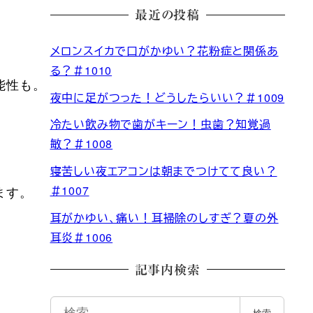
最近の投稿
メロンスイカで口がかゆい？花粉症と関係あ
る？＃1010
能性も。
夜中に足がつった！どうしたらいい？＃1009
冷たい飲み物で歯がキーン！虫歯？知覚過
敏？＃1008
寝苦しい夜エアコンは朝までつけてて良い？
＃1007
ます。
耳がかゆい、痛い！耳掃除のしすぎ？夏の外
耳炎＃1006
記事内検索
検