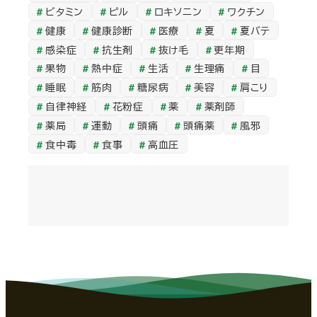
ブ
ビタミン
ピル
ロキソニン
ワクチン
健康
健康診断
医療
夏
夏バテ
感染症
抗生剤
抜け毛
更年期
果物
熱中症
生活
生理痛
目
睡眠
筋肉
糖尿病
美容
肩こり
自律神経
花粉症
薬
薬剤師
薬局
運動
頭痛
頭痛薬
風邪
食中毒
食事
高血圧