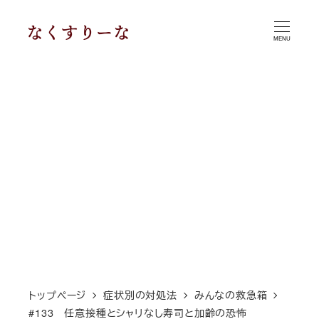
メ
イ
MENU
ン
コ
ン
テ
ン
ツ
へ
移
動
トップページ
症状別の対処法
みんなの救急箱
#133 任意接種とシャリなし寿司と加齢の恐怖