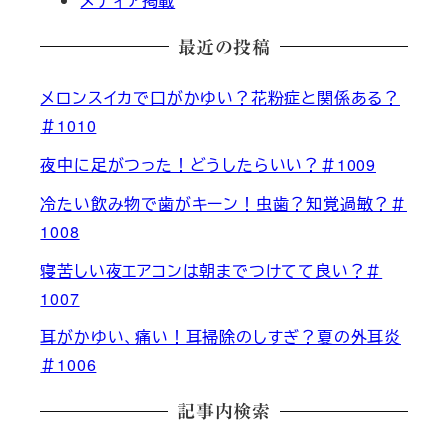
メディア掲載
最近の投稿
メロンスイカで口がかゆい？花粉症と関係ある？
＃1010
夜中に足がつった！どうしたらいい？＃1009
冷たい飲み物で歯がキーン！虫歯？知覚過敏？＃
1008
寝苦しい夜エアコンは朝までつけてて良い？＃
1007
耳がかゆい、痛い！耳掃除のしすぎ？夏の外耳炎
＃1006
記事内検索