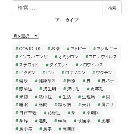
検
検索
索
アーカイブ
ア
ー
COVID-19
お薬
アトピー
アレルギー
カ
インフルエンザ
オミクロン
コロナウイルス
イ
ステロイド
ダイエット
ノロウイルス
ブ
ビタミン
ピル
ロキソニン
ワクチン
健康
健康診断
医療
夏
夏バテ
感染症
抗生剤
抜け毛
更年期
果物
熱中症
生活
生理痛
目
睡眠
筋肉
糖尿病
美容
肩こり
自律神経
花粉症
薬
薬剤師
薬局
運動
頭痛
頭痛薬
風邪
食中毒
食事
高血圧