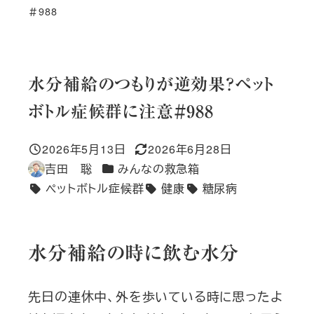
＃988
水分補給のつもりが逆効果？ペット
ボトル症候群に注意＃988
2026年5月13日
2026年6月28日
投稿日
更新日
カテゴリー
吉田 聡
みんなの救急箱
著
ペットボトル症候群
健康
糖尿病
者
タグ
水分補給の時に飲む水分
先日の連休中、外を歩いている時に思ったよ