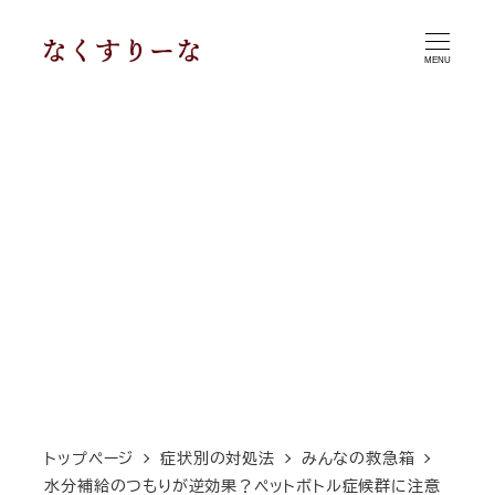
メ
イ
MENU
ン
コ
ン
テ
ン
ツ
へ
移
動
トップページ
症状別の対処法
みんなの救急箱
水分補給のつもりが逆効果？ペットボトル症候群に注意