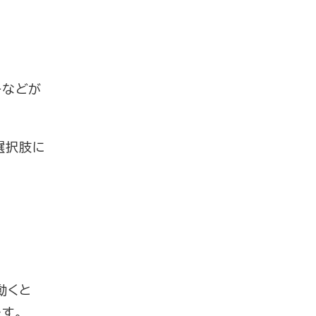
ーなどが
選択肢に
動くと
す。