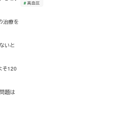
高血圧
の治療を
はないと
そ120
り問題は