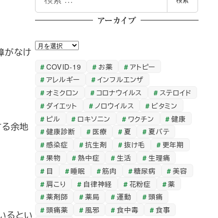
検索
索
アーカイブ
ア
障がなけ
ー
COVID-19
お薬
アトピー
カ
アレルギー
インフルエンザ
イ
オミクロン
コロナウイルス
ステロイド
ブ
ダイエット
ノロウイルス
ビタミン
ピル
ロキソニン
ワクチン
健康
する余地
健康診断
医療
夏
夏バテ
感染症
抗生剤
抜け毛
更年期
果物
熱中症
生活
生理痛
目
睡眠
筋肉
糖尿病
美容
肩こり
自律神経
花粉症
薬
薬剤師
薬局
運動
頭痛
頭痛薬
風邪
食中毒
食事
いるとい