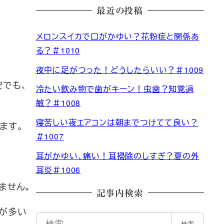
最近の投稿
メロンスイカで口がかゆい？花粉症と関係あ
る？＃1010
夜中に足がつった！どうしたらいい？＃1009
安でも、
冷たい飲み物で歯がキーン！虫歯？知覚過
敏？＃1008
寝苦しい夜エアコンは朝までつけてて良い？
ます。
＃1007
耳がかゆい、痛い！耳掃除のしすぎ？夏の外
耳炎＃1006
ません。
記事内検索
とが多い
検