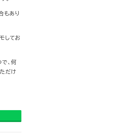
合もあり
モしてお
つで、何
ただけ