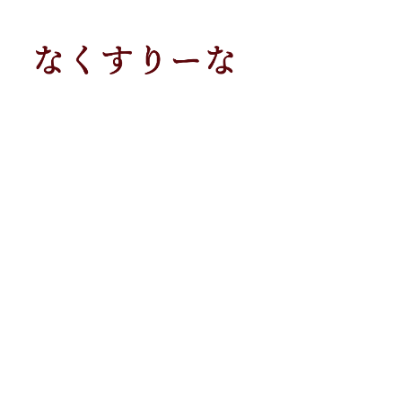
メ
イ
ン
コ
ン
テ
ン
ツ
へ
移
動