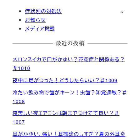
症状別の対処法
お知らせ
メディア掲載
最近の投稿
メロンスイカで口がかゆい？花粉症と関係ある？
＃1010
夜中に足がつった！どうしたらいい？＃1009
冷たい飲み物で歯がキーン！虫歯？知覚過敏？＃
1008
寝苦しい夜エアコンは朝までつけてて良い？＃
1007
耳がかゆい、痛い！耳掃除のしすぎ？夏の外耳炎