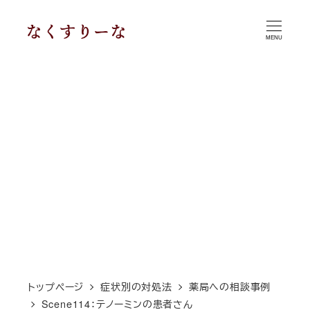
メ
イ
MENU
ン
コ
ン
テ
ン
ツ
へ
移
動
トップページ
症状別の対処法
薬局への相談事例
Scene114：テノーミンの患者さん