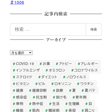
＃1006
記事内検索
検
検索
索
アーカイブ
ア
ー
COVID-19
お薬
アトピー
アレルギー
カ
インフルエンザ
オミクロン
コロナウイルス
イ
ステロイド
ダイエット
ノロウイルス
ブ
ビタミン
ピル
ロキソニン
ワクチン
健康
健康診断
医療
夏
夏バテ
感染症
抗生剤
抜け毛
更年期
果物
熱中症
生活
生理痛
目
睡眠
筋肉
糖尿病
美容
肩こり