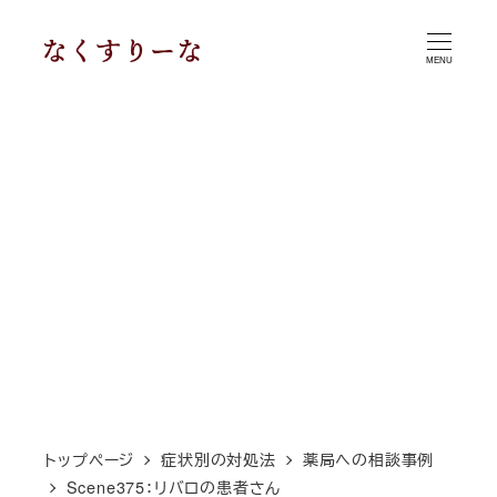
メ
イ
MENU
ン
コ
ン
テ
ン
ツ
へ
移
動
トップページ
症状別の対処法
薬局への相談事例
Scene375：リバロの患者さん