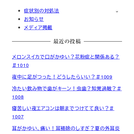
症状別の対処法
お知らせ
メディア掲載
最近の投稿
メロンスイカで口がかゆい？花粉症と関係ある？
＃1010
夜中に足がつった！どうしたらいい？＃1009
冷たい飲み物で歯がキーン！虫歯？知覚過敏？＃
1008
寝苦しい夜エアコンは朝までつけてて良い？＃
1007
耳がかゆい、痛い！耳掃除のしすぎ？夏の外耳炎