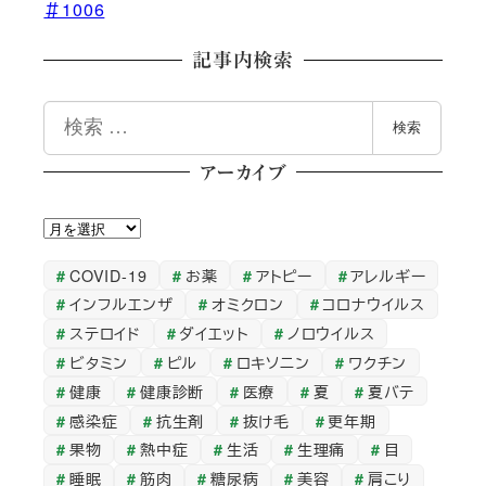
＃1006
記事内検索
検
検索
索
アーカイブ
ア
ー
COVID-19
お薬
アトピー
アレルギー
カ
インフルエンザ
オミクロン
コロナウイルス
イ
ステロイド
ダイエット
ノロウイルス
ブ
ビタミン
ピル
ロキソニン
ワクチン
健康
健康診断
医療
夏
夏バテ
感染症
抗生剤
抜け毛
更年期
果物
熱中症
生活
生理痛
目
睡眠
筋肉
糖尿病
美容
肩こり