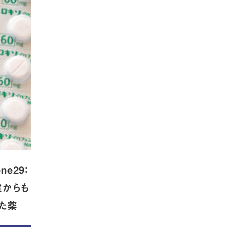
ne29：
達からも
た薬