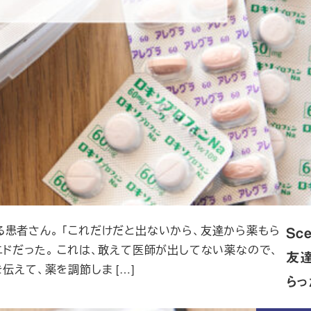
患者さん。 「これだけだと出ないから、友達から薬もら
Sce
ニドだった。 これは、敢えて医師が出してない薬なので、
友
伝えて、薬を調節しま […]
らっ