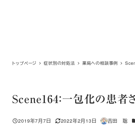
トップページ
症状別の対処法
薬局への相談事例
Sc
Scene164：一包化の患者
2019年7月7日
2022年2月13日
吉田 聡
投稿日
更新日
著
者