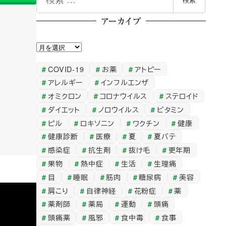
検索
索
アーカイブ
ア
ー
COVID-19
お薬
アトピー
カ
アレルギー
インフルエンザ
イ
オミクロン
コロナウイルス
ステロイド
ブ
ダイエット
ノロウイルス
ビタミン
ピル
ロキソニン
ワクチン
健康
健康診断
医療
夏
夏バテ
感染症
抗生剤
抜け毛
更年期
果物
熱中症
生活
生理痛
目
睡眠
筋肉
糖尿病
美容
肩こり
自律神経
花粉症
薬
薬剤師
薬局
運動
頭痛
頭痛薬
風邪
食中毒
食事