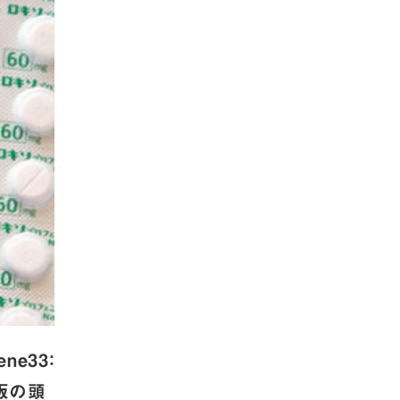
ene33：
販の頭