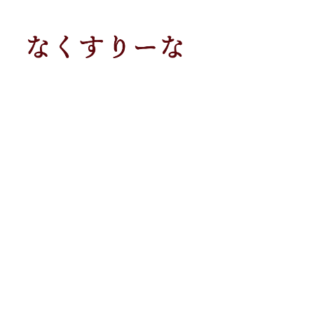
メ
イ
ン
コ
ン
テ
ン
ツ
へ
移
動