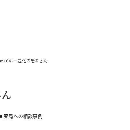
ene164：一包化の患者さん
さん
カテゴリー
薬局への相談事例