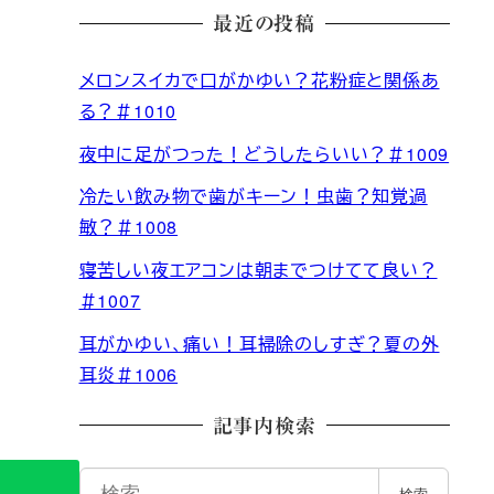
最近の投稿
メロンスイカで口がかゆい？花粉症と関係あ
る？＃1010
夜中に足がつった！どうしたらいい？＃1009
冷たい飲み物で歯がキーン！虫歯？知覚過
敏？＃1008
寝苦しい夜エアコンは朝までつけてて良い？
＃1007
耳がかゆい、痛い！耳掃除のしすぎ？夏の外
耳炎＃1006
記事内検索
検