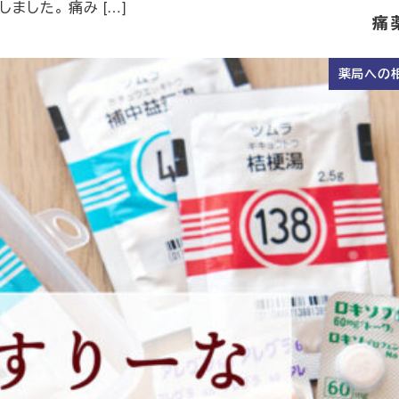
ました。 痛み […]
痛
薬局への