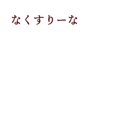
メ
イ
ン
コ
ン
テ
ン
ツ
へ
移
動