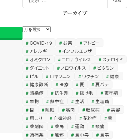
検索
索
アーカイブ
ア
ー
COVID-19
お薬
アトピー
カ
アレルギー
インフルエンザ
イ
オミクロン
コロナウイルス
ステロイド
ブ
ダイエット
ノロウイルス
ビタミン
ピル
ロキソニン
ワクチン
健康
健康診断
医療
夏
夏バテ
感染症
抗生剤
抜け毛
更年期
果物
熱中症
生活
生理痛
目
睡眠
筋肉
糖尿病
美容
肩こり
自律神経
花粉症
薬
薬剤師
薬局
運動
頭痛
頭痛薬
風邪
食中毒
食事