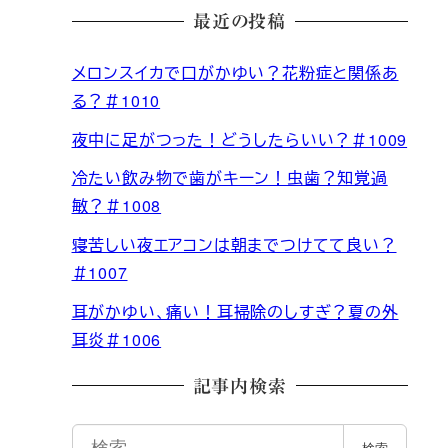
最近の投稿
メロンスイカで口がかゆい？花粉症と関係あ
る？＃1010
夜中に足がつった！どうしたらいい？＃1009
冷たい飲み物で歯がキーン！虫歯？知覚過
敏？＃1008
寝苦しい夜エアコンは朝までつけてて良い？
＃1007
耳がかゆい、痛い！耳掃除のしすぎ？夏の外
耳炎＃1006
記事内検索
検