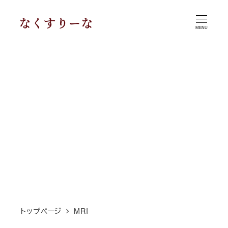
メ
イ
MENU
ン
コ
ン
テ
ン
ツ
へ
移
動
トップページ
MRI