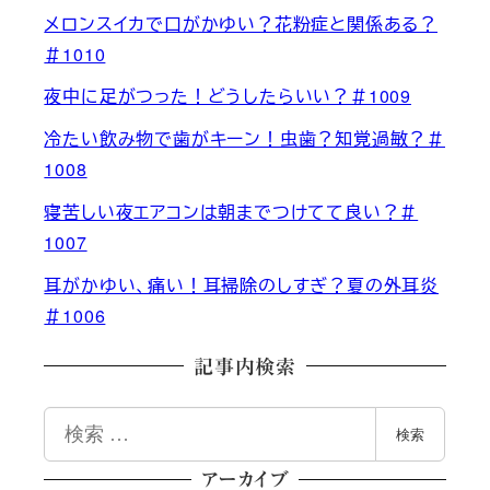
メロンスイカで口がかゆい？花粉症と関係ある？
＃1010
夜中に足がつった！どうしたらいい？＃1009
冷たい飲み物で歯がキーン！虫歯？知覚過敏？＃
1008
寝苦しい夜エアコンは朝までつけてて良い？＃
1007
耳がかゆい、痛い！耳掃除のしすぎ？夏の外耳炎
＃1006
記事内検索
検
検索
索
アーカイブ