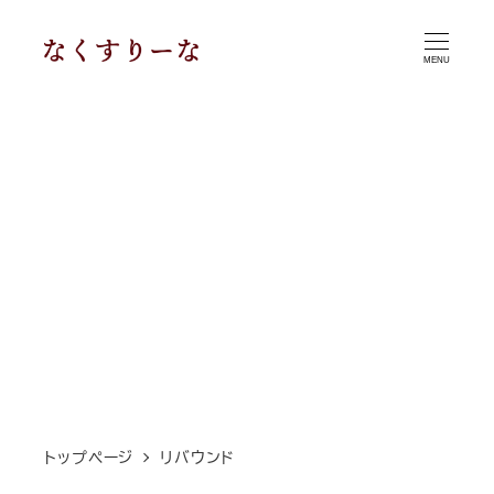
メ
イ
MENU
ン
コ
ン
テ
ン
ツ
へ
移
動
トップページ
リバウンド