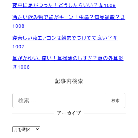
夜中に足がつった！どうしたらいい？＃1009
冷たい飲み物で歯がキーン！虫歯？知覚過敏？＃
1008
寝苦しい夜エアコンは朝までつけてて良い？＃
1007
耳がかゆい、痛い！耳掃除のしすぎ？夏の外耳炎
＃1006
記事内検索
検
検索
索
アーカイブ
ア
ー