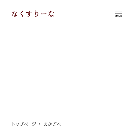
メ
イ
MENU
ン
コ
ン
テ
ン
ツ
へ
移
動
トップページ
あかぎれ