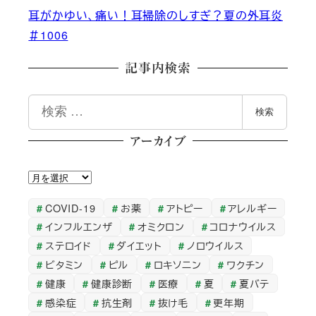
耳がかゆい、痛い！耳掃除のしすぎ？夏の外耳炎
＃1006
記事内検索
検
検索
索
アーカイブ
ア
ー
COVID-19
お薬
アトピー
アレルギー
カ
インフルエンザ
オミクロン
コロナウイルス
イ
ステロイド
ダイエット
ノロウイルス
ブ
ビタミン
ピル
ロキソニン
ワクチン
健康
健康診断
医療
夏
夏バテ
感染症
抗生剤
抜け毛
更年期