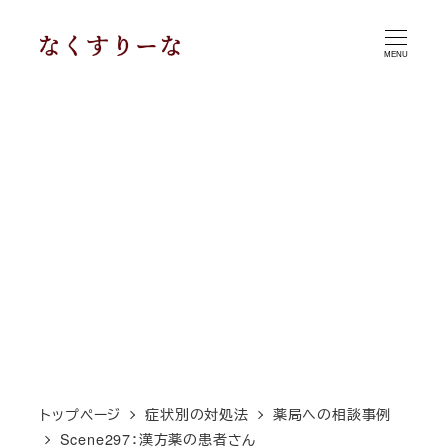
メ
イ
MENU
ン
コ
ン
テ
ン
ツ
へ
移
動
トップページ
症状別の対処法
薬局への相談事例
Scene297：漢方薬の患者さん