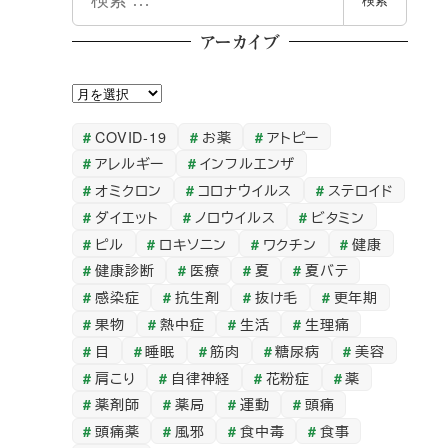
検索
索
アーカイブ
ア
ー
COVID-19
お薬
アトピー
カ
アレルギー
インフルエンザ
イ
オミクロン
コロナウイルス
ステロイド
ブ
ダイエット
ノロウイルス
ビタミン
ピル
ロキソニン
ワクチン
健康
健康診断
医療
夏
夏バテ
感染症
抗生剤
抜け毛
更年期
果物
熱中症
生活
生理痛
目
睡眠
筋肉
糖尿病
美容
肩こり
自律神経
花粉症
薬
薬剤師
薬局
運動
頭痛
頭痛薬
風邪
食中毒
食事