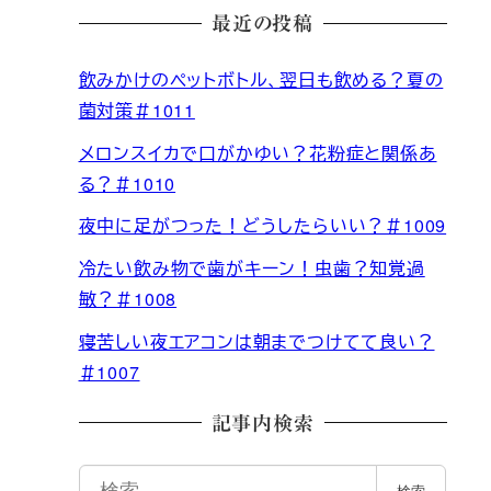
最近の投稿
飲みかけのペットボトル、翌日も飲める？夏の
菌対策＃1011
メロンスイカで口がかゆい？花粉症と関係あ
る？＃1010
夜中に足がつった！どうしたらいい？＃1009
冷たい飲み物で歯がキーン！虫歯？知覚過
敏？＃1008
寝苦しい夜エアコンは朝までつけてて良い？
＃1007
記事内検索
検