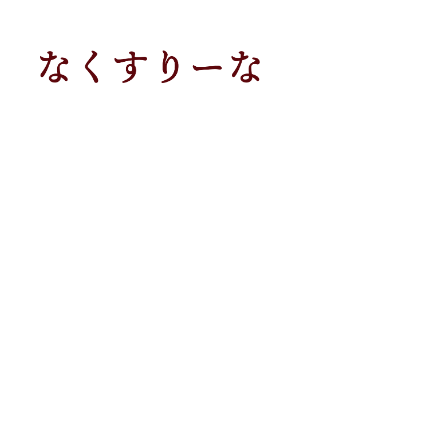
メ
イ
ン
コ
ン
テ
ン
ツ
へ
移
動