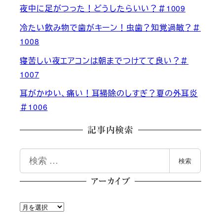
夜中に足がつった！どうしたらいい？＃1009
冷たい飲み物で歯がキーン！虫歯？知覚過敏？＃
1008
寝苦しい夜エアコンは朝までつけてて良い？＃
1007
耳がかゆい、痛い！耳掃除のしすぎ？夏の外耳炎
＃1006
記事内検索
検
検索
索
アーカイブ
ア
ー