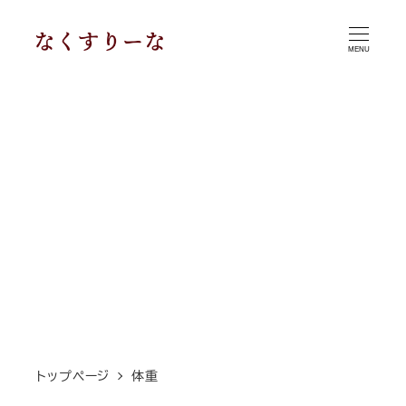
メ
イ
MENU
ン
コ
ン
テ
ン
ツ
へ
移
動
トップページ
体重