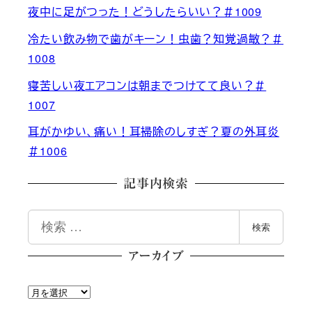
夜中に足がつった！どうしたらいい？＃1009
冷たい飲み物で歯がキーン！虫歯？知覚過敏？＃
1008
寝苦しい夜エアコンは朝までつけてて良い？＃
1007
耳がかゆい、痛い！耳掃除のしすぎ？夏の外耳炎
＃1006
記事内検索
検
検索
索
アーカイブ
ア
ー