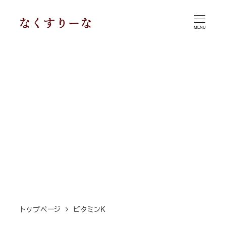
メ
イ
MENU
ン
コ
ン
テ
ン
ツ
へ
移
動
トップページ
ビタミンK