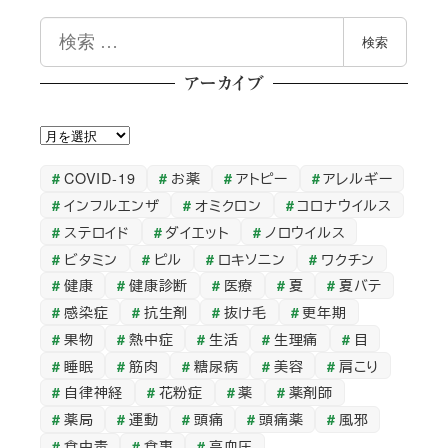
検
検索
索
アーカイブ
ア
ー
COVID-19
お薬
アトピー
アレルギー
カ
インフルエンザ
オミクロン
コロナウイルス
イ
ステロイド
ダイエット
ノロウイルス
ブ
ビタミン
ピル
ロキソニン
ワクチン
健康
健康診断
医療
夏
夏バテ
感染症
抗生剤
抜け毛
更年期
果物
熱中症
生活
生理痛
目
睡眠
筋肉
糖尿病
美容
肩こり
自律神経
花粉症
薬
薬剤師
薬局
運動
頭痛
頭痛薬
風邪
食中毒
食事
高血圧