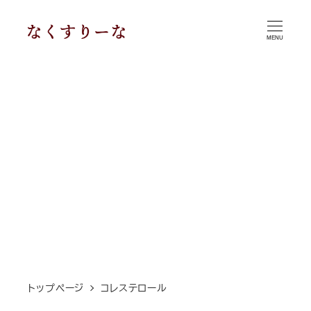
メ
イ
MENU
ン
コ
ン
テ
ン
ツ
へ
移
動
トップページ
コレステロール