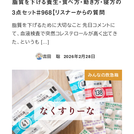
脂質を下げる養生・食べ方・動き方・寝方の
3点セット＃968【リスナーからの質問
脂質を下げるために大切なこと 先日コメントに
て、血液検査で突然コレステロールが高く出てき
た、というも […]
吉田 聡
2026年2月28日
投稿日
みんなの救急箱