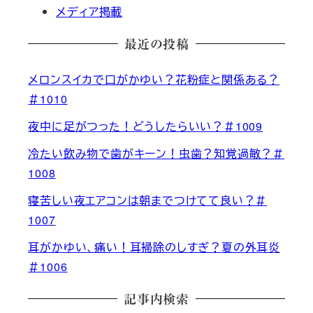
メディア掲載
最近の投稿
メロンスイカで口がかゆい？花粉症と関係ある？
＃1010
夜中に足がつった！どうしたらいい？＃1009
冷たい飲み物で歯がキーン！虫歯？知覚過敏？＃
1008
寝苦しい夜エアコンは朝までつけてて良い？＃
1007
耳がかゆい、痛い！耳掃除のしすぎ？夏の外耳炎
＃1006
記事内検索