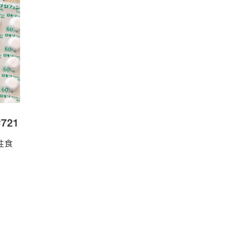
721
性食