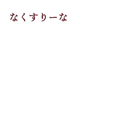
メ
イ
ン
コ
ン
テ
ン
ツ
へ
移
動