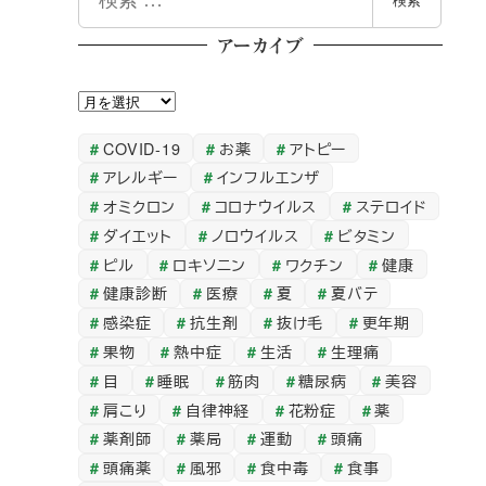
検索
索
アーカイブ
ア
ー
COVID-19
お薬
アトピー
カ
アレルギー
インフルエンザ
イ
オミクロン
コロナウイルス
ステロイド
ブ
ダイエット
ノロウイルス
ビタミン
ピル
ロキソニン
ワクチン
健康
健康診断
医療
夏
夏バテ
感染症
抗生剤
抜け毛
更年期
果物
熱中症
生活
生理痛
目
睡眠
筋肉
糖尿病
美容
肩こり
自律神経
花粉症
薬
薬剤師
薬局
運動
頭痛
頭痛薬
風邪
食中毒
食事