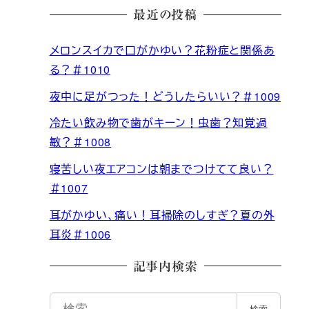
最近の投稿
メロンスイカで口がかゆい？花粉症と関係あ
る？＃1010
夜中に足がつった！どうしたらいい？＃1009
冷たい飲み物で歯がキーン！虫歯？知覚過
敏？＃1008
寝苦しい夜エアコンは朝までつけてて良い？
＃1007
耳がかゆい、痛い！耳掃除のしすぎ？夏の外
耳炎＃1006
記事内検索
検