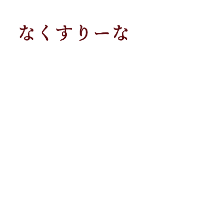
メ
イ
ン
コ
ン
テ
ン
ツ
へ
移
動