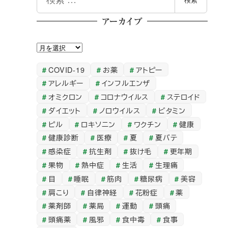
検索
索
アーカイブ
ア
ー
COVID-19
お薬
アトピー
カ
アレルギー
インフルエンザ
イ
オミクロン
コロナウイルス
ステロイド
ブ
ダイエット
ノロウイルス
ビタミン
ピル
ロキソニン
ワクチン
健康
健康診断
医療
夏
夏バテ
感染症
抗生剤
抜け毛
更年期
果物
熱中症
生活
生理痛
目
睡眠
筋肉
糖尿病
美容
肩こり
自律神経
花粉症
薬
薬剤師
薬局
運動
頭痛
頭痛薬
風邪
食中毒
食事