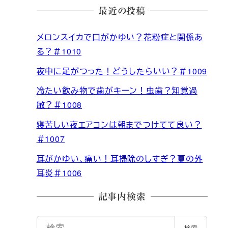
最近の投稿
メロンスイカで口がかゆい？花粉症と関係あ
る？＃1010
夜中に足がつった！どうしたらいい？＃1009
冷たい飲み物で歯がキーン！虫歯？知覚過
敏？＃1008
寝苦しい夜エアコンは朝までつけてて良い？
＃1007
耳がかゆい、痛い！耳掃除のしすぎ？夏の外
耳炎＃1006
記事内検索
検