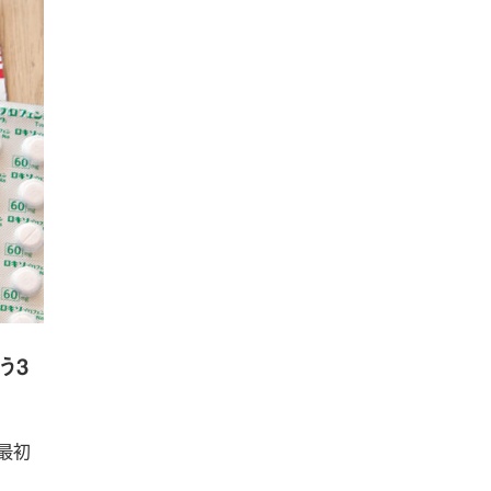
う3
年最初