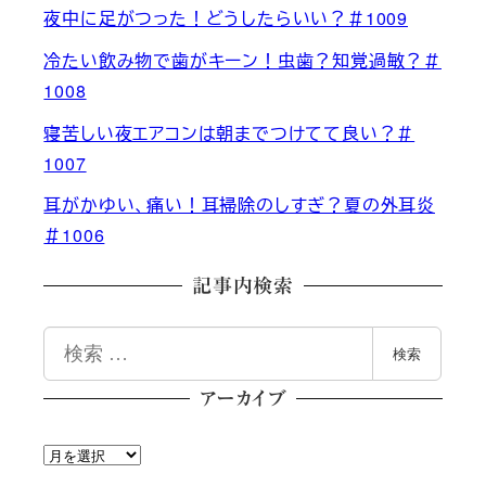
夜中に足がつった！どうしたらいい？＃1009
冷たい飲み物で歯がキーン！虫歯？知覚過敏？＃
1008
寝苦しい夜エアコンは朝までつけてて良い？＃
1007
耳がかゆい、痛い！耳掃除のしすぎ？夏の外耳炎
＃1006
記事内検索
検
検索
索
アーカイブ
ア
ー