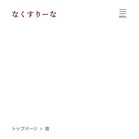
メ
イ
MENU
ン
コ
ン
テ
ン
ツ
へ
移
動
トップページ
食